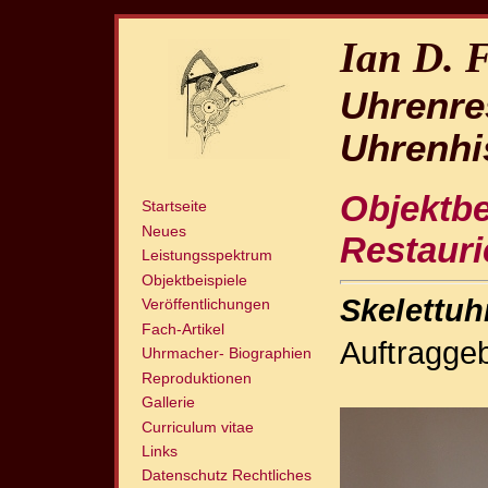
Ian D. 
Uhrenre
Uhrenhi
Objektbe
Startseite
Neues
Restauri
Leistungsspektrum
Objektbeispiele
Skelettuh
Veröffentlichungen
Fach-Artikel
Auftraggeb
Uhrmacher- Biographien
Reproduktionen
Gallerie
Curriculum vitae
Links
Datenschutz Rechtliches