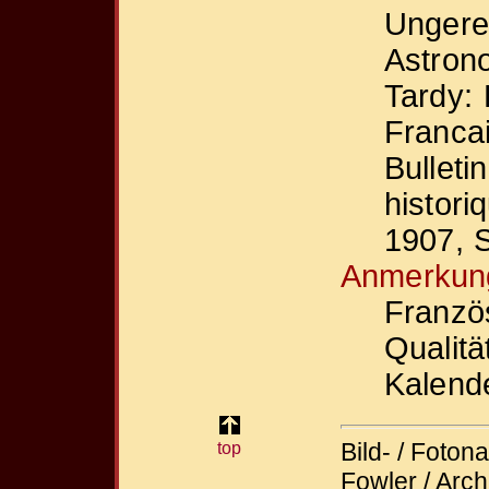
Ungerer
Astron
Tardy: 
Francai
Bulleti
histori
1907, S
Anmerkun
Franzö
Qualit
Kalend
Bild- / Foton
top
Fowler / Arch