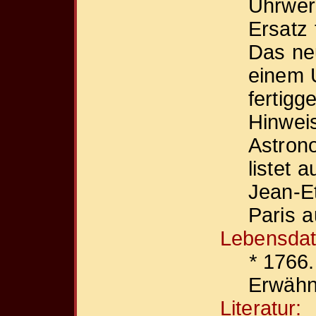
Uhrwerk
Ersatz
Das ne
einem
fertigg
Hinweis
Astron
listet
Jean-E
Paris a
Lebensdat
*
1766.
Erwähn
Literatur: