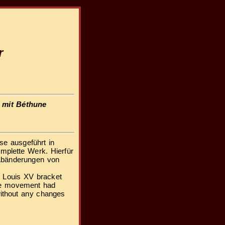
r
 mit Béthune
z
se ausgeführt in
komplette Werk. Hierfür
 Abänderungen von
h Louis XV bracket
 the movement had
ithout any changes