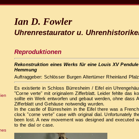
Ian D. Fowler
Uhrenrestaurator u. Uhrenhistorike
Reproduktionen
Rekonstruktion eines Werks für eine Louis XV Pendule
Hemmung
Auftraggeber: Schlösser Burgen Altertümer Rheinland Pfal
Es existierte in Schloss Bürresheim / Eifel ein Uhrengehäu
"Corne verte" mit originalem Zifferblatt. Leider fehlte das 
ien
sollte ein Werk entworfen und gebaut werden, ohne dass
Zifferblatt und Gehäuse notwendig wurden.
In the castle of Bürresheim in the Eifel there was a Frenc
clock "corne verte" case with original dial. Unfortunately
been lost. A new movement was designed and executed w
to the dial or case.
ches