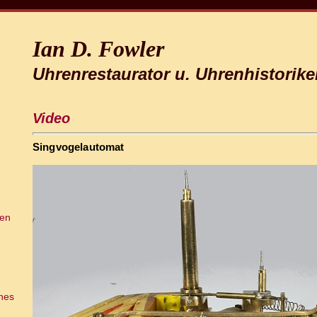
Ian D. Fowler
Uhrenrestaurator u. Uhrenhistorike
Video
Singvogelautomat
ien
ches